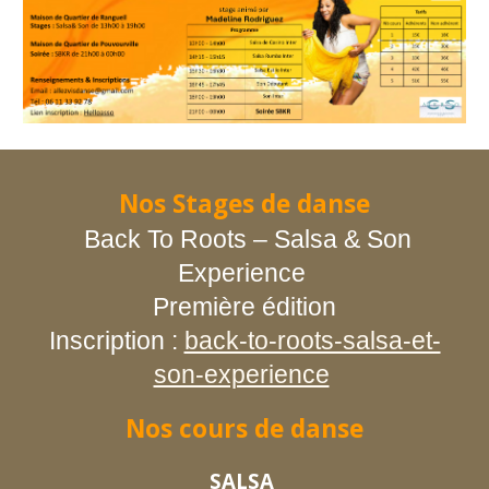
Nos
Stages
de danse
Back To Roots – Salsa & Son
Experience
Première édition
Inscription :
back-to-roots-salsa-et-
son-experience
Nos
cours de
danse
SALSA